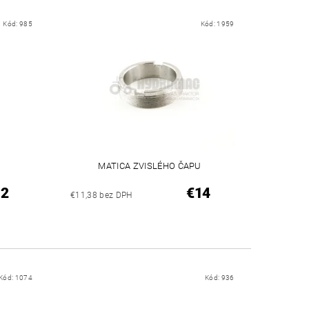
Kód:
985
Kód:
1959
MATICA ZVISLÉHO ČAPU
12
€14
€11,38 bez DPH
Kód:
1074
Kód:
936