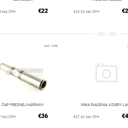
€22
€
9 bez DPH
€20,33 bez DPH
Kód:
1096
ČAP PREDNEJ NÁPRAVY
PÁKA RIADENIA 4 DIERY ĽA
€36
€
7 bez DPH
€37,40 bez DPH