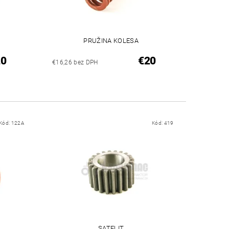
PRUŽINA KOLESA
20
€20
€16,26 bez DPH
Kód:
122A
Kód:
419
SATELIT