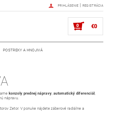
|
PRIHLÁSENIE
REGISTRÁCIA
0
€0
POSTREKY A HNOJIVÁ
VA
úkame
konzoly prednej nápravy
,
automatický diferenciál
,
nú nápravu.
orov Zetor. V ponuke nájdete záberové radiálne a