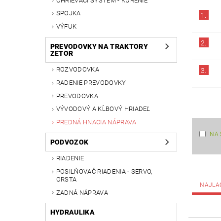
OHRIEVACÍ SYSTÉM - KÚRENIE
SPOJKA
1.
VÝFUK
2.
PREVODOVKY NA TRAKTORY
ZETOR
ROZVODOVKA
3.
RADENIE PREVODOVKY
PREVODOVKA
VÝVODOVÝ A KĹBOVÝ HRIADEĽ
PREDNÁ HNACIA NÁPRAVA
NA 
PODVOZOK
RIADENIE
POSILŇOVAČ RIADENIA - SERVO,
ORSTA
NAJLA
ZADNÁ NÁPRAVA
HYDRAULIKA