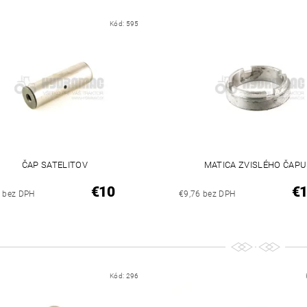
Kód:
595
ČAP SATELITOV
MATICA ZVISLÉHO ČAPU
€10
€
3 bez DPH
€9,76 bez DPH
Kód:
296