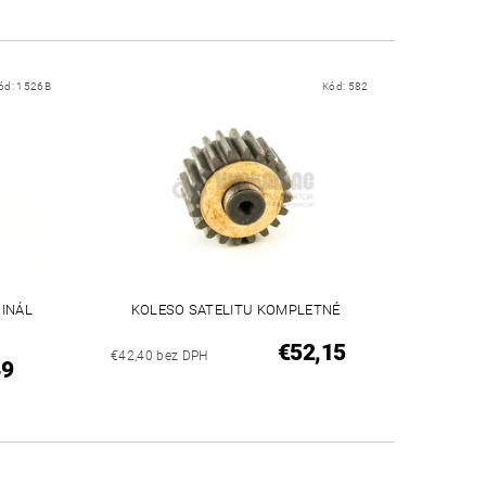
ód:
1526B
Kód:
582
GINÁL
KOLESO SATELITU KOMPLETNÉ
€52,15
€42,40 bez DPH
49