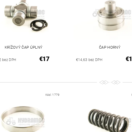
KRÍŽOVÝ ČAP ÚPLNÝ
ČAP HORNÝ
€17
€
2 bez DPH
€14,63 bez DPH
Kód:
1779