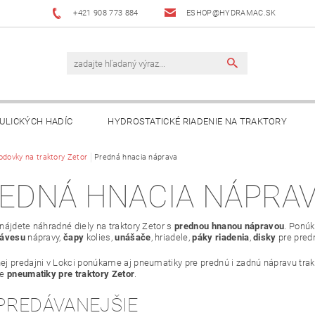
+421 908 773 884
ESHOP@HYDRAMAC.SK
ULICKÝCH HADÍC
HYDROSTATICKÉ RIADENIE NA TRAKTORY
T
odovky na traktory Zetor
AKO NAKUPOVAŤ?
Predná hnacia náprava
DÔLEŽITÉ INFORMÁCIE
EDNÁ HNACIA NÁPRA
nájdete náhradné diely na traktory Zetor s
prednou hnanou nápravou
. Pon
závesu
nápravy,
čapy
kolies,
unášače
, hriadele,
páky riadenia
,
disky
pre pred
j predajni v Lokci ponúkame aj pneumatiky pre prednú i zadnú nápravu trakt
ne
pneumatiky pre traktory Zetor
.
PREDÁVANEJŠIE