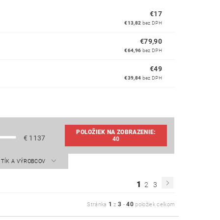
€17
€13,82
bez DPH
€79,90
€64,96
bez DPH
€49
€39,84
bez DPH
POLOŽIEK NA ZOBRAZENIE:
€
1137
40
STÍK A VÝROBCOV
1
2
3
1
3
40
Stránka
z
-
položiek celkom