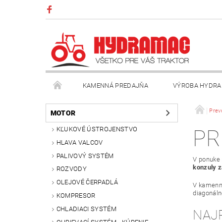
KAMENNÁ PREDAJŇA
VÝROBA HYDRA
VŠEOBECNÉ OBCHODNÉ PODMIENKY
KONTAK
Prev
MOTOR
KĽUKOVÉ ÚSTROJENSTVO
PR
HLAVA VALCOV
PALIVOVÝ SYSTÉM
V ponuke 
konzuly 
ROZVODY
OLEJOVÉ ČERPADLÁ
V kamenne
diagonál
KOMPRESOR
CHLADIACI SYSTÉM
NAJ