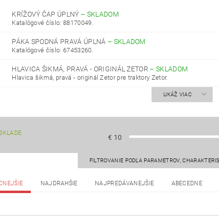
KRÍŽOVÝ ČAP ÚPLNÝ
–
SKLADOM
Katalógové číslo: 88170049.
PÁKA SPODNÁ PRAVÁ ÚPLNÁ
–
SKLADOM
Katalógové číslo: 67453260.
HLAVICA ŠIKMÁ, PRAVÁ - ORIGINÁL ZETOR
–
SKLADOM
Hlavica šikmá, pravá - originál Zetor pre traktory Zetor.
UKÁŽ VIAC
SKLADE
€
10
FILTROVANIE PODĽA PARAMETROV, CHARAKTERI
CNEJŠIE
NAJDRAHŠIE
NAJPREDÁVANEJŠIE
ABECEDNE