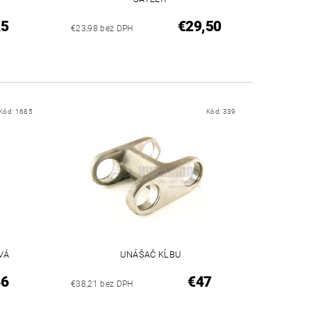
25
€29,50
€23,98 bez DPH
Kód:
1685
Kód:
339
VÁ
UNÁŠAČ KĹBU
46
€47
€38,21 bez DPH