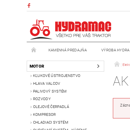
KAMENNÁ PREDAJŇA
VÝROBA HYDRA
VŠEOBECNÉ OBCHODNÉ PODMIENKY
KONTAK
Elekt
MOTOR
KĽUKOVÉ ÚSTROJENSTVO
AK
HLAVA VALCOV
PALIVOVÝ SYSTÉM
ROZVODY
Zázna
OLEJOVÉ ČERPADLÁ
KOMPRESOR
CHLADIACI SYSTÉM