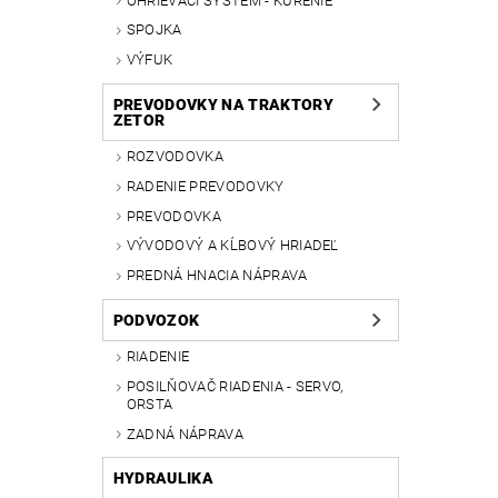
OHRIEVACÍ SYSTÉM - KÚRENIE
SPOJKA
VÝFUK
PREVODOVKY NA TRAKTORY
ZETOR
ROZVODOVKA
RADENIE PREVODOVKY
PREVODOVKA
VÝVODOVÝ A KĹBOVÝ HRIADEĽ
PREDNÁ HNACIA NÁPRAVA
PODVOZOK
RIADENIE
POSILŇOVAČ RIADENIA - SERVO,
ORSTA
ZADNÁ NÁPRAVA
HYDRAULIKA