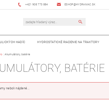
+421 908 773 884
ESHOP@HYDRAMAC.SK
ULICKÝCH HADÍC
HYDROSTATICKÉ RIADENIE NA TRAKTORY
T
ro
Akumulátory, batérie
AKO NAKUPOVAŤ?
DÔLEŽITÉ INFORMÁCIE
UMULÁTORY, BATÉRIE
my neboli nájdené...