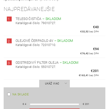
NAJPREDÁVANEJŠIE
TELESO ČISTIČA
–
SKLADOM
1.
Katalógové číslo: 79010727.
€40
€32,52
bez DPH
OLEJOVÉ ČERPADLO 4V
–
SKLADOM
2.
Katalógové číslo: 72010710.
€94
€76,42
bez DPH
ODSTREDIVÝ FILTER OLEJA
–
SKLADOM
3.
Katalógové číslo: 55010727.
€201
€163,41
bez DPH
UKÁŽ VIAC
NA SKLADE
€
4
€
201