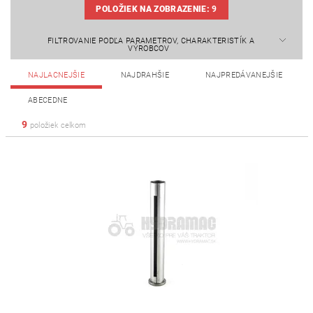
POLOŽIEK NA ZOBRAZENIE:
9
FILTROVANIE PODĽA PARAMETROV, CHARAKTERISTÍK A
VÝROBCOV
NAJLACNEJŠIE
NAJDRAHŠIE
NAJPREDÁVANEJŠIE
ABECEDNE
9
položiek celkom