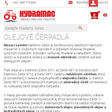
+421 908 773 884
ESHOP@HYDRAMAC.SK
0
€0
OLEJOVÉ ČERPADLÁ
Mazací systém
traktorov Zetor je konštruovaný obežným tlakovým
mazaním s vnútorným rozvodom k ložiskám kľukovej hriadele,
ojničným ložiskám, ložiskám vačkovej hriadele a vahadlám. Steny
valcov a rozvodové kolesá sú
mazané odstrekom
, ostatné súčasti
stekajúcim olejom.
Tlak oleja je u traktorov Zetor 2011 až Zetor 4611a trojvalcových
traktorov Zetor 4712 a Zetor 4911 riadený
redukčným ventílom
, ktorý
je umiestnený v telese dvojstupňového
olejového čističa
. U traktrov
Zetor 5511 a štvorvalcových traktorov je
odstredivý čistič
umiestnený
vo výstupnej časti olejového čerpadla.
V našej ponuke nájdete náhradné diely mazacieho systému vrátane
olejových čerpadiel na trojvalcové aj štvorvalcové traktory Zetor. V
ponuke kamennej predajni s náhradnými dielmi na traktori Hydramac
na Orave nájdete aj ponuku
motorových olejov, prevodových olejov a
hydraulických olejov
za výhodné ceny.