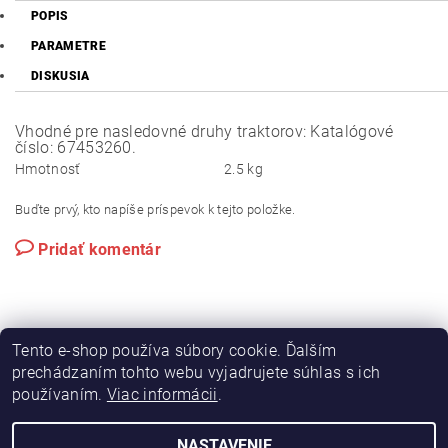
POPIS
PARAMETRE
DISKUSIA
Vhodné pre nasledovné druhy traktorov: Katalógové
číslo: 67453260.
Hmotnosť
2.5 kg
Buďte prvý, kto napíše príspevok k tejto položke.
Pridať komentár
Tento e-shop používa súbory cookie. Ďalším
prechádzaním tohto webu vyjadrujete súhlas s ich
používaním.
Viac informácii
.
|
|
Výroba hydraulických hadíc
Postreky a hnojivá
Hydrostatické riadenie na traktory Zetor
NASTAVENIE