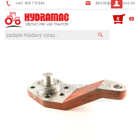
+421 908 773 884
ESHOP@HYDRAMAC.SK
0
€0