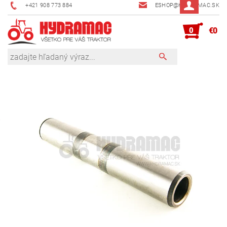
+421 908 773 884
ESHOP@HYDRAMAC.SK
0
€0