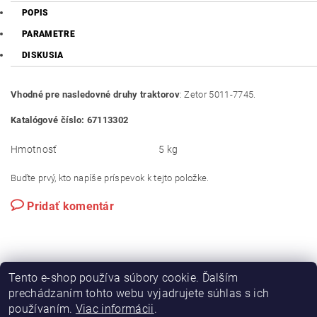
POPIS
PARAMETRE
DISKUSIA
Vhodné pre nasledovné druhy traktorov
: Zetor 5011-7745.
Katalógové číslo: 67113302
Hmotnosť
5 kg
Buďte prvý, kto napíše príspevok k tejto položke.
Pridať komentár
Tento e-shop používa súbory cookie. Ďalším
prechádzaním tohto webu vyjadrujete súhlas s ich
používaním.
Viac informácii
.
|
|
Výroba hydraulických hadíc
Postreky a hnojivá