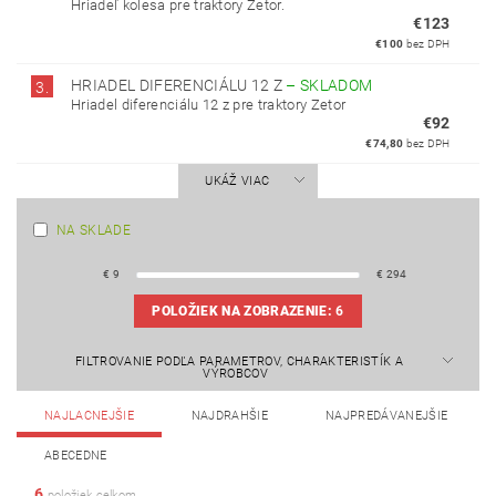
Hriadeľ kolesa pre traktory Zetor.
€123
€100
bez DPH
HRIADEL DIFERENCIÁLU 12 Z
–
SKLADOM
3.
Hriadel diferenciálu 12 z pre traktory Zetor
€92
€74,80
bez DPH
UKÁŽ VIAC
NA SKLADE
€
9
€
294
POLOŽIEK NA ZOBRAZENIE:
6
FILTROVANIE PODĽA PARAMETROV, CHARAKTERISTÍK A
VÝROBCOV
NAJLACNEJŠIE
NAJDRAHŠIE
NAJPREDÁVANEJŠIE
ABECEDNE
6
položiek celkom