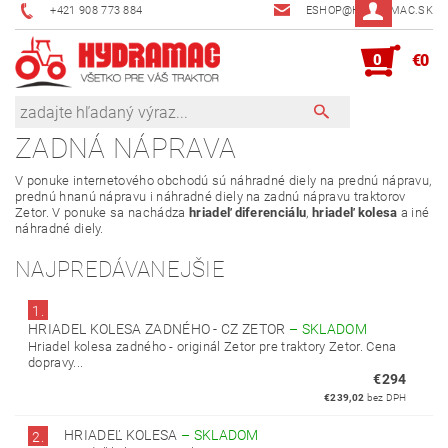
+421 908 773 884
ESHOP@HYDRAMAC.SK
0
€0
ZADNÁ NÁPRAVA
V ponuke internetového obchodú sú náhradné diely na prednú nápravu,
prednú hnanú nápravu i náhradné diely na zadnú nápravu traktorov
Zetor. V ponuke sa nachádza
hriadeľ diferenciálu
,
hriadeľ kolesa
a iné
náhradné diely.
NAJPREDÁVANEJŠIE
1.
HRIADEL KOLESA ZADNÉHO - CZ ZETOR
–
SKLADOM
Hriadel kolesa zadného - originál Zetor pre traktory Zetor. Cena
dopravy...
€294
€239,02
bez DPH
HRIADEĽ KOLESA
–
SKLADOM
2.