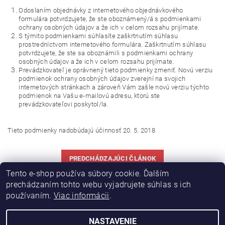
Odoslaním objednávky z internetového objednávkového
formulára potvrdzujete, že ste oboznámený/á s podmienkami
ochrany osobných údajov a že ich v celom rozsahu prijímate.
S týmito podmienkami súhlasíte zaškrtnutím súhlasu
prostredníctvom internetového formulára. Zaškrtnutím súhlasu
potvrdzujete, že ste sa oboznámili s podmienkami ochrany
osobných údajov a že ich v celom rozsahu prijímate.
Prevádzkovateľ je oprávnený tieto podmienky zmeniť. Novú verziu
podmienok ochrany osobných údajov zverejní na svojich
internetových stránkach a zároveň Vám zašle novú verziu týchto
podmienok na Vašu e-mailovú adresu, ktorú ste
prevádzkovateľovi poskytol/la.
Tieto podmienky nadobúdajú účinnosť
20. 5. 2018
PREDCHÁDZAJÚCI ČLÁNOK
Tento e-shop používa súbory cookie. Ďalším
prechádzaním tohto webu vyjadrujete súhlas s ich
používaním.
Viac informácii
.
|
|
Výroba hydraulických hadíc
Postreky a hnojivá
Hydrostatické riadenie na traktory Zetor
NASTAVENIE