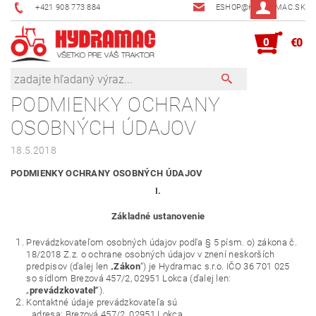
+421 908 773 884
ESHOP@HYDRAMAC.SK
0
€0
PODMIENKY OCHRANY
OSOBNÝCH ÚDAJOV
18.5.2018
PODMIENKY OCHRANY OSOBNÝCH ÚDAJOV
I.
Základné ustanovenie
Prevádzkovateľom osobných údajov podľa § 5 písm. o) zákona č.
18/2018 Z.z. o ochrane osobných údajov v znení neskorších
predpisov (ďalej len „
Zákon
“) je Hydramac s.r.o. IČO 36 701 025
so sídlom Brezová 457/2, 02951 Lokca (ďalej len:
„
prevádzkovateľ
“).
Kontaktné údaje prevádzkovateľa sú
adresa: Brezová 457/2, 02951 Lokca