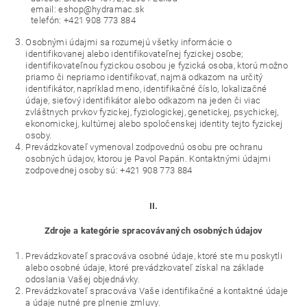
email: eshop@hydramac.sk
telefón: +421 908 773 884
Osobnými údajmi sa rozumejú všetky informácie o
identifikovanej alebo identifikovateľnej fyzickej osobe;
identifikovateľnou fyzickou osobou je fyzická osoba, ktorú možno
priamo či nepriamo identifikovať, najmä odkazom na určitý
identifikátor, napríklad meno, identifikačné číslo, lokalizačné
údaje, sieťový identifikátor alebo odkazom na jeden či viac
zvláštnych prvkov fyzickej, fyziologickej, genetickej, psychickej,
ekonomickej, kultúrnej alebo spoločenskej identity tejto fyzickej
osoby.
Prevádzkovateľ vymenoval zodpovednú osobu pre ochranu
osobných údajov, ktorou je Pavol Papán. Kontaktnými údajmi
zodpovednej osoby sú: +421 908 773 884
II.
Zdroje a kategórie spracovávaných osobných údajov
Prevádzkovateľ spracováva osobné údaje, ktoré ste mu poskytli
alebo osobné údaje, ktoré prevádzkovateľ získal na základe
odoslania Vašej objednávky.
Prevádzkovateľ spracováva Vaše identifikačné a kontaktné údaje
a údaje nutné pre plnenie zmluvy.