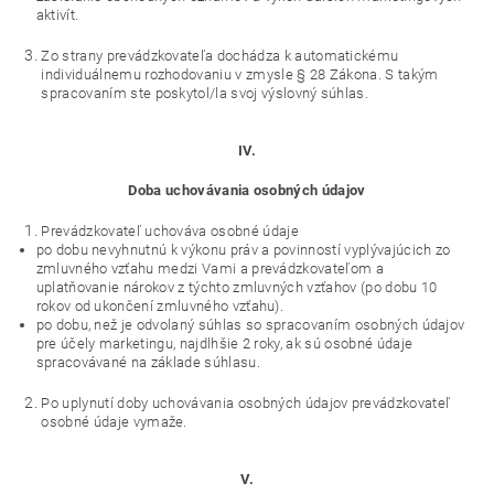
aktivít.
Zo strany prevádzkovateľa dochádza k automatickému
individuálnemu rozhodovaniu v zmysle § 28 Zákona. S takým
spracovaním ste poskytol/la svoj výslovný súhlas.
IV.
Doba uchovávania osobných údajov
Prevádzkovateľ uchováva osobné údaje
po dobu nevyhnutnú k výkonu práv a povinností vyplývajúcich zo
zmluvného vzťahu medzi Vami a prevádzkovateľom a
uplatňovanie nárokov z týchto zmluvných vzťahov (po dobu 10
rokov od ukončení zmluvného vzťahu).
po dobu, než je odvolaný súhlas so spracovaním osobných údajov
pre účely marketingu, najdlhšie 2 roky, ak sú osobné údaje
spracovávané na základe súhlasu.
Po uplynutí doby uchovávania osobných údajov prevádzkovateľ
osobné údaje vymaže.
V.