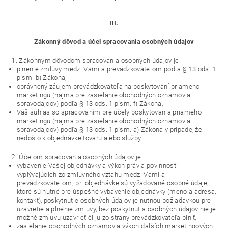
III.
Zákonný dôvod a účel spracovania osobných údajov
Zákonným dôvodom spracovania osobných údajov je
plnenie zmluvy medzi Vami a prevádzkovateľom podľa § 13 ods. 1
písm. b) Zákona,
oprávnený záujem prevádzkovateľa na poskytovaní priameho
marketingu (najmä pre zasielanie obchodných oznamov a
spravodajcov) podľa § 13 ods. 1 písm. f) Zákona,
Váš súhlas so spracovaním pre účely poskytovania priameho
marketingu (najmä pre zasielanie obchodných oznamov a
spravodajcov) podľa § 13 ods. 1 písm. a) Zákona v prípade, že
nedošlo k objednávke tovaru alebo služby.
Účelom spracovania osobných údajov je
vybavenie Vašej objednávky a výkon práv a povinností
vyplývajúcich zo zmluvného vzťahu medzi Vami a
prevádzkovateľom; pri objednávke sú vyžadované osobné údaje,
ktoré sú nutné pre úspešné vybavenie objednávky (meno a adresa,
kontakt), poskytnutie osobných údajov je nutnou požiadavkou pre
uzavretie a plnenie zmluvy, bez poskytnutia osobných údajov nie je
možné zmluvu uzavrieť či ju zo strany prevádzkovateľa plniť,
zasielanie obchodných oznamov a výkon ďalších marketingových