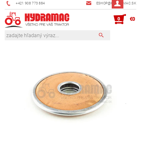
+421 908 773 884
ESHOP@HYDRAMAC.SK
0
€0