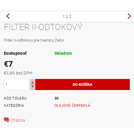
1
z 2
FILTER II-ODTOKOVÝ
Filter II-odtokový pre traktory Zetor.
Dostupnosť
Skladom
€7
€5,69 bez DPH
KÓD TOVARU
30
KATEGÓRIA
OLEJOVÉ ČERPADLÁ
Otázka