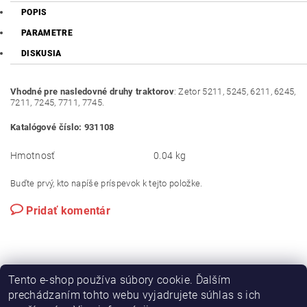
POPIS
PARAMETRE
DISKUSIA
Vhodné pre nasledovné druhy traktorov
: Zetor 5211, 5245, 6211, 6245,
7211, 7245, 7711, 7745.
Katalógové číslo: 931108
Hmotnosť
0.04 kg
Buďte prvý, kto napíše príspevok k tejto položke.
Pridať komentár
Tento e-shop používa súbory cookie. Ďalším
prechádzaním tohto webu vyjadrujete súhlas s ich