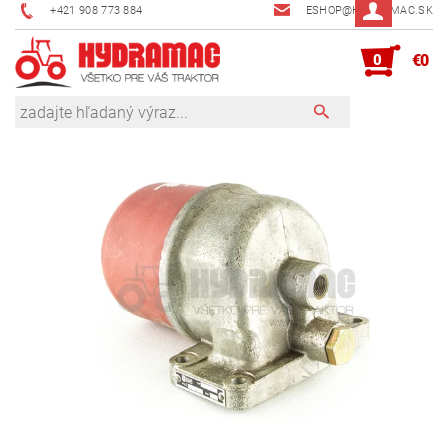
+421 908 773 884
ESHOP@HYDRAMAC.SK
0
€0