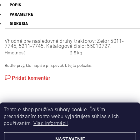
POPIS
PARAMETRE
DISKUSIA
Vhodné pre nasledovné druhy traktorov: Zetor 5011-
7745, 5211-7745. Katalógové číslo: 55010727.
Hmotnosť
2.5 kg
Buďte prvý, kto napíše príspevok k tejto položke.
Pridať komentár
Tento e-shop používa súbory cookie. Ďalším
prechádzaním tohto webu vyjadrujete súhlas s ich
používaním.
Viac informácii
.
|
|
Výroba hydraulických hadíc
Postreky a hnojivá
Hydrostatické riadenie na traktory Zetor
NASTAVENIE