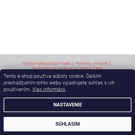
|
|
Výroba hydraulických hadíc
Postreky a hnojivá
Hydrostatické riadenie na traktory Zetor
Tento e-shop používa súbory cookie. Ďalším
prechádzaním tohto webu vyjadrujete súhlas s ich
2026 © Hydramac Lokca - náhradné diely na traktory Zetor, všetky práva vyhradené
používaním.
Viac informácii
.
Vytvoril Shoptet
NASTAVENIE
SÚHLASÍM