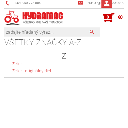
+421 908 773 884
ESHOP@HYDRAMAC.SK
0
€0
VŠETKY ZNAČKY A-Z
Z
Zetor
Zetor - originálny diel