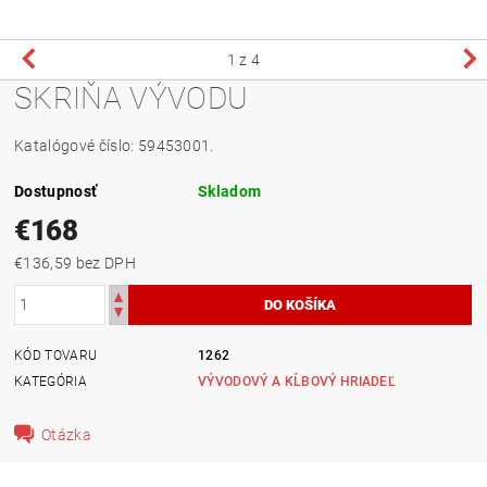
1
z 4
SKRIŇA VÝVODU
Katalógové číslo: 59453001.
Dostupnosť
Skladom
€168
€136,59 bez DPH
KÓD TOVARU
1262
KATEGÓRIA
VÝVODOVÝ A KĹBOVÝ HRIADEĽ
Otázka