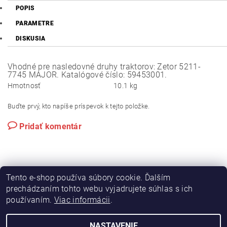
POPIS
PARAMETRE
DISKUSIA
Vhodné pre nasledovné druhy traktorov: Zetor 5211-
7745 MAJOR. Katalógové číslo: 59453001.
Hmotnosť
10.1 kg
Buďte prvý, kto napíše príspevok k tejto položke.
Pridať komentár
Tento e-shop používa súbory cookie. Ďalším
prechádzaním tohto webu vyjadrujete súhlas s ich
používaním.
Viac informácii
.
|
|
Výroba hydraulických hadíc
Postreky a hnojivá
Hydrostatické riadenie na traktory Zetor
NASTAVENIE