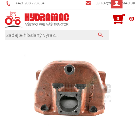
+421 908 773 884
ESHOP@HYDRAMAC.SK
0
€0