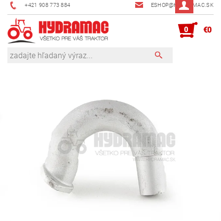
+421 908 773 884
ESHOP@HYDRAMAC.SK
0
€0