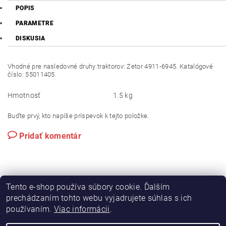
POPIS
PARAMETRE
DISKUSIA
Vhodné pre nasledovné druhy traktorov: Zetor 4911-6945. Katalógové
číslo: 55011405.
Hmotnosť
1.5 kg
Buďte prvý, kto napíše príspevok k tejto položke.
Pridať komentár
Tento e-shop používa súbory cookie. Ďalším
prechádzaním tohto webu vyjadrujete súhlas s ich
používaním.
Viac informácii
.
|
|
Výroba hydraulických hadíc
Postreky a hnojivá
Hydrostatické riadenie na traktory Zetor