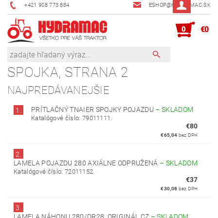
+421 908 773 884
ESHOP@HYDRAMAC.SK
0
€0
SPOJKA
, STRANA 2
NAJPREDÁVANEJŠIE
PRÍTLAČNÝ TNAIER SPOJKY POJAZDU
–
SKLADOM
1.
Katalógové číslo: 79011111.
€80
€65,04
bez DPH
2.
LAMELA POJAZDU 280 AXIÁLNE ODPRUŽENÁ
–
SKLADOM
Katalógové číslo: 72011152.
€37
€30,08
bez DPH
3.
LAMELA NÁHONU 280/DR28, ORIGINÁL CZ
–
SKLADOM