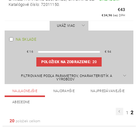
Katalógové číslo: 72011150.
€43
€34,96
bez DPH
UKÁŽ VIAC
NA SKLADE
€
16
€
94
POLOŽIEK NA ZOBRAZENIE:
20
FILTROVANIE PODĽA PARAMETROV, CHARAKTERISTÍK A
VÝROBCOV
NAJLACNEJŠIE
NAJDRAHŠIE
NAJPREDÁVANEJŠIE
ABECEDNE
2
1
20
položiek celkom