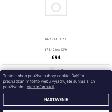
KRYT SPOJKY
€76,42 bez DPH
€94
2
1
Tento e-shop používa súbory cookie. Ďalším
prechádzaním tohto webu vyjadrujete súhlas s ich
používaním.
Viac informácii
.
|
|
Výroba hydraulických hadíc
Postreky a hnojivá
Hydrostatické riadenie na traktory Zetor
NASTAVENIE
2026 © Hydramac Lokca - náhradné diely na traktory Zetor, všetky práva vyhradené