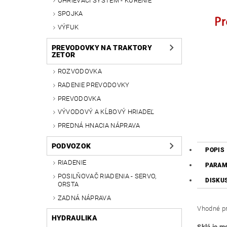
OHRIEVACÍ SYSTÉM - KÚRENIE
SPOJKA
VÝFUK
PREVODOVKY NA TRAKTORY
ZETOR
ROZVODOVKA
RADENIE PREVODOVKY
PREVODOVKA
VÝVODOVÝ A KĹBOVÝ HRIADEĽ
PREDNÁ HNACIA NÁPRAVA
PODVOZOK
POPIS
RIADENIE
PARAM
POSILŇOVAČ RIADENIA - SERVO,
DISKU
ORSTA
ZADNÁ NÁPRAVA
Vhodné pr
HYDRAULIKA
Sklá je m