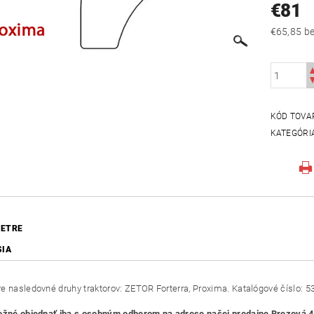
€81
€65
KÓD TOVA
KATEGÓRI
ETRE
SIA
e nasledovné druhy traktorov: ZETOR Forterra, Proxima. Katalógové číslo: 
ožné objednať iba s osobným odberom na adrese našej predajne Brezová 4