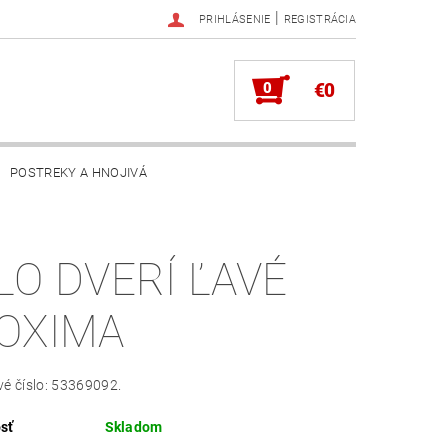
|
PRIHLÁSENIE
REGISTRÁCIA
0
€0
POSTREKY A HNOJIVÁ
LO DVERÍ ĽAVÉ
OXIMA
é číslo: 53369092.
sť
Skladom