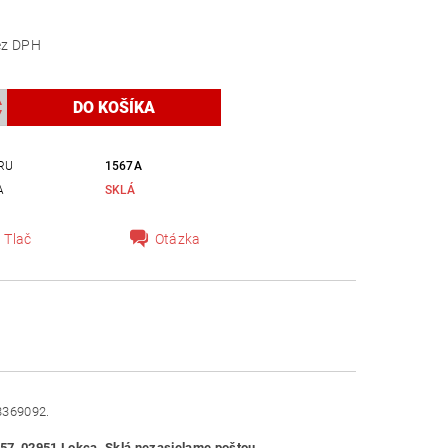
,85 bez DPH
RU
1567A
A
SKLÁ
Tlač
Otázka
53369092.
57, 02951 Lokca. Sklá nezasielame poštou.