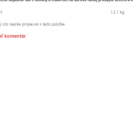
ť
12.1 kg
, kto napíše príspevok k tejto položke.
ať komentár