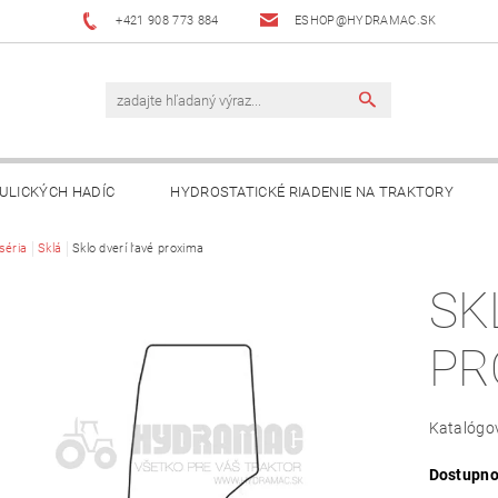
+421 908 773 884
ESHOP@HYDRAMAC.SK
ULICKÝCH HADÍC
HYDROSTATICKÉ RIADENIE NA TRAKTORY
T
séria
Sklá
AKO NAKUPOVAŤ?
Sklo dverí ľavé proxima
DÔLEŽITÉ INFORMÁCIE
SK
PR
Katalógov
Dostupno