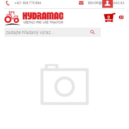
+421 908 773 884
ESHOP@HYDRAMAC.SK
0
€0