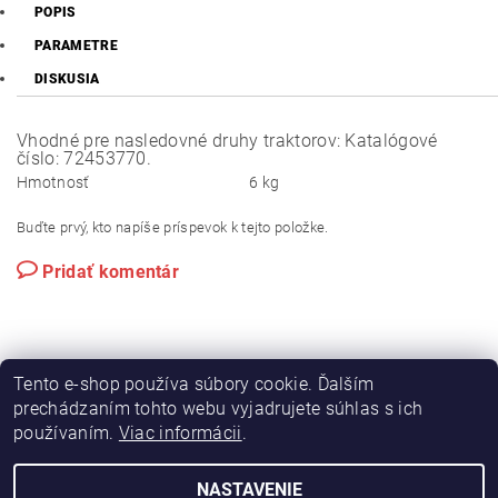
POPIS
PARAMETRE
DISKUSIA
Vhodné pre nasledovné druhy traktorov: Katalógové
číslo: 72453770.
Hmotnosť
6 kg
Buďte prvý, kto napíše príspevok k tejto položke.
Pridať komentár
Tento e-shop používa súbory cookie. Ďalším
prechádzaním tohto webu vyjadrujete súhlas s ich
používaním.
Viac informácii
.
|
|
Výroba hydraulických hadíc
Postreky a hnojivá
Hydrostatické riadenie na traktory Zetor
NASTAVENIE