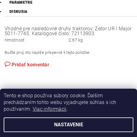
PARAMETRE
DISKUSIA
Vhodné pre nasledovné druhy traktorov: Zetor UR I Major
5011-7745. Katalógové číslo: 72113903.
Hmotnosť
2.67 kg
Buďte prvý, kto napíše príspevok k tejto položke.
Pridať komentár
Tento e-shop používa súbory cookie. Ďalším
prechádzaním tohto webu vyjadrujete súhlas s ich
používaním.
Viac informácii
.
|
|
Výroba hydraulických hadíc
Postreky a hnojivá
Hydrostatické riadenie na traktory Zetor
NASTAVENIE
2026 © Hydramac Lokca - náhradné diely na traktory Zetor, všetky práva vyhradené