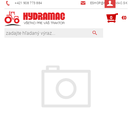
+421 908 773 884
ESHOP@HYDRAMAC.SK
0
€0