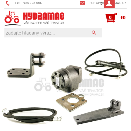
+421 908 773 884
ESHOP@HYDRAMAC.SK
0
€0