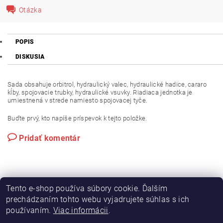
Otázka
POPIS
DISKUSIA
Sada obsahuje orbitrol, hydraulický valec, hydraulické hadice, cararo
kĺby, spojovacie trubky, hydraulické vsuvky. Riadiaca jednotka je
umiestnená v strede namiesto spojovacej tyče.
Buďte prvý, kto napíše príspevok k tejto položke.
Pridať komentár
Tento e-shop používa súbory cookie. Ďalším
prechádzaním tohto webu vyjadrujete súhlas s ich
používaním.
Viac informácii
.
|
|
Výroba hydraulických hadíc
Postreky a hnojivá
Hydrostatické riadenie na traktory Zetor