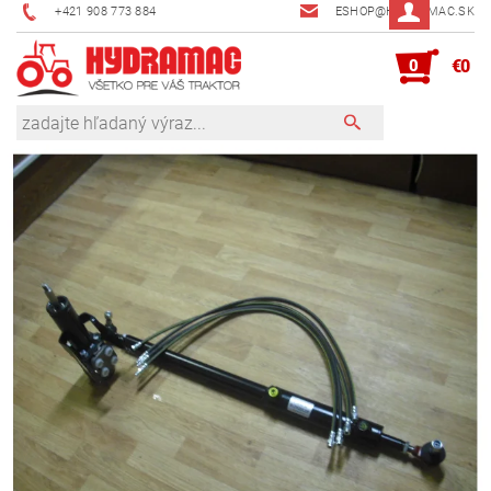
+421 908 773 884
ESHOP@HYDRAMAC.SK
0
€0