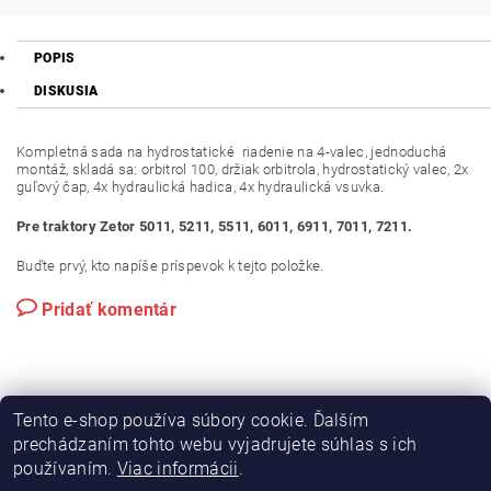
POPIS
DISKUSIA
Kompletná sada na hydrostatické riadenie na 4-valec, jednoduchá
montáž, skladá sa: orbitrol 100, držiak orbitrola, hydrostatický valec, 2x
guľový čap, 4x hydraulická hadica, 4x hydraulická vsuvka.
Pre traktory Zetor 5011, 5211, 5511, 6011, 6911, 7011, 7211.
Buďte prvý, kto napíše príspevok k tejto položke.
Pridať komentár
Tento e-shop používa súbory cookie. Ďalším
prechádzaním tohto webu vyjadrujete súhlas s ich
používaním.
Viac informácii
.
|
|
Výroba hydraulických hadíc
Postreky a hnojivá
Hydrostatické riadenie na traktory Zetor