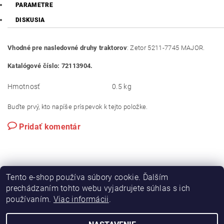
PARAMETRE
DISKUSIA
Vhodné pre nasledovné druhy traktorov
: Zetor 5211-7745 MAJOR.
Katalógové číslo: 72113904.
Hmotnosť
0.5 kg
Buďte prvý, kto napíše príspevok k tejto položke.
Pridať komentár
Tento e-shop používa súbory cookie. Ďalším
prechádzaním tohto webu vyjadrujete súhlas s ich
používaním.
Viac informácii
.
|
|
Výroba hydraulických hadíc
Postreky a hnojivá
Hydrostatické riadenie na traktory Zetor