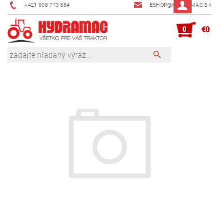
+421 908 773 884
ESHOP@HYDRAMAC.SK
0
€0