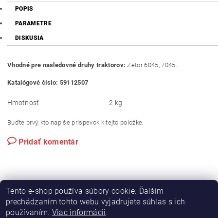
POPIS
PARAMETRE
DISKUSIA
Vhodné pre nasledovné druhy traktorov:
Zetor 6045, 7045.
Katalógové číslo: 59112507
Hmotnosť
2 kg
Buďte prvý, kto napíše príspevok k tejto položke.
Pridať komentár
Tento e-shop používa súbory cookie. Ďalším
prechádzaním tohto webu vyjadrujete súhlas s ich
používaním.
Viac informácii
.
|
|
Výroba hydraulických hadíc
Postreky a hnojivá