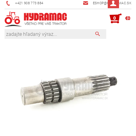
+421 908 773 884
ESHOP@HYDRAMAC.SK
0
€0