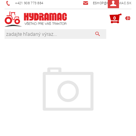
+421 908 773 884
ESHOP@HYDRAMAC.SK
0
€0