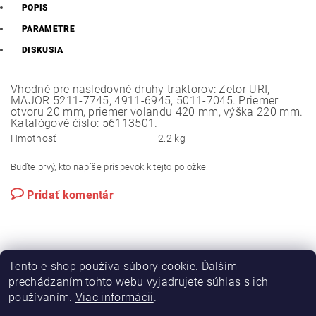
POPIS
PARAMETRE
DISKUSIA
Vhodné pre nasledovné druhy traktorov: Zetor URI,
MAJOR 5211-7745, 4911-6945, 5011-7045. Priemer
otvoru 20 mm, priemer volandu 420 mm, výška 220 mm.
Katalógové číslo: 56113501.
Hmotnosť
2.2 kg
Buďte prvý, kto napíše príspevok k tejto položke.
Pridať komentár
Tento e-shop používa súbory cookie. Ďalším
prechádzaním tohto webu vyjadrujete súhlas s ich
používaním.
Viac informácii
.
|
|
Výroba hydraulických hadíc
Postreky a hnojivá
Hydrostatické riadenie na traktory Zetor