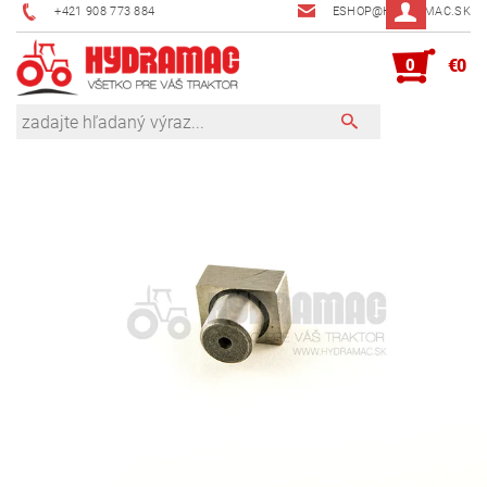
+421 908 773 884
ESHOP@HYDRAMAC.SK
0
€0