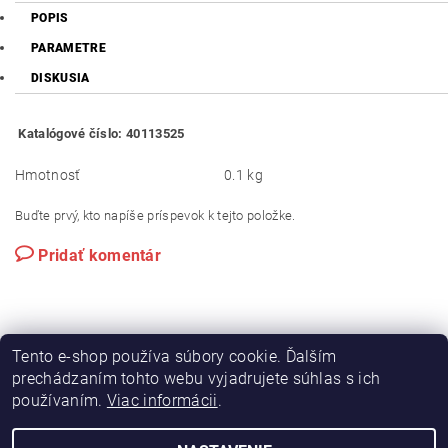
POPIS
PARAMETRE
DISKUSIA
Katalógové číslo: 40113525
Hmotnosť
0.1 kg
Buďte prvý, kto napíše príspevok k tejto položke.
Pridať komentár
Tento e-shop používa súbory cookie. Ďalším
prechádzaním tohto webu vyjadrujete súhlas s ich
používaním.
Viac informácii
.
|
|
Výroba hydraulických hadíc
Postreky a hnojivá
Hydrostatické riadenie na traktory Zetor