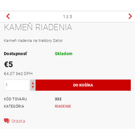
1
z 3
KAMEŇ RIADENIA
Kameň riadenia na traktory Zetor.
Dostupnosť
Skladom
€5
€4,07 bez DPH
KÓD TOVARU
332
KATEGÓRIA
RIADENIE
Otázka