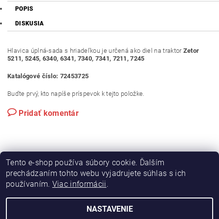
POPIS
DISKUSIA
Hlavica úplná-sada s hriadeľkou je určená ako diel na traktor
Zetor
5211, 5245, 6340, 6341, 7340, 7341, 7211, 7245
Katalógové číslo: 72453725
Buďte prvý, kto napíše príspevok k tejto položke.
Pridať komentár
Tento e-shop používa súbory cookie. Ďalším
prechádzaním tohto webu vyjadrujete súhlas s ich
používaním.
Viac informácii
.
|
|
Výroba hydraulických hadíc
Postreky a hnojivá
Hydrostatické riadenie na traktory Zetor
NASTAVENIE