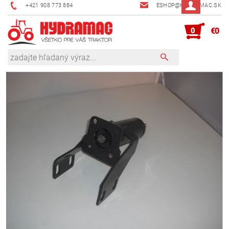
+421 908 773 884
ESHOP@HYDRAMAC.SK
0
€0