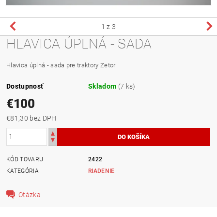
1
z 3
HLAVICA ÚPLNÁ - SADA
Hlavica úplná - sada pre traktory Zetor.
Dostupnosť
Skladom
(7 ks)
€100
€81,30 bez DPH
KÓD TOVARU
2422
KATEGÓRIA
RIADENIE
Otázka