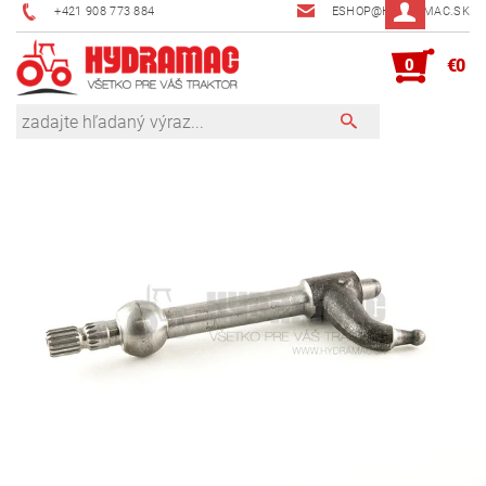
+421 908 773 884
ESHOP@HYDRAMAC.SK
0
€0