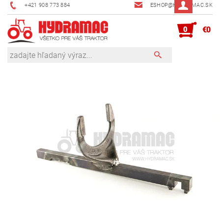
+421 908 773 884
ESHOP@HYDRAMAC.SK
0
€0