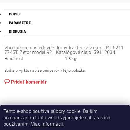
POPIS
PARAMETRE
DISKUSIA
Vhodné pre nasledovné druhy traktorov: Zetor UR-I 5211-
7745T, Zetor model 92 . Katalógové číslo: 59112034.
Hmotnosť
1.3 kg
Buďte prvý, kto napíše príspevok k tejto položke.
Pridať komentár
Tento e-shop používa súbory cookie. Ďalším
prechádzaním tohto webu vyjadrujete súhlas s ich
používaním.
Viac informácii
.
|
|
Výroba hydraulických hadíc
Postreky a hnojivá
Hydrostatické riadenie na traktory Zetor