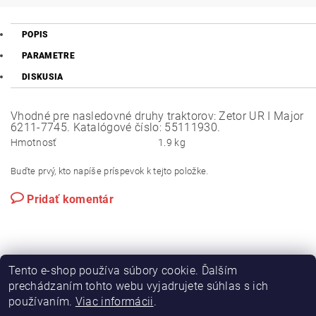
POPIS
PARAMETRE
DISKUSIA
Vhodné pre nasledovné druhy traktorov: Zetor UR I Major
6211-7745. Katalógové číslo: 55111930.
Hmotnosť
1.9 kg
Buďte prvý, kto napíše príspevok k tejto položke.
Pridať komentár
Tento e-shop používa súbory cookie. Ďalším
prechádzaním tohto webu vyjadrujete súhlas s ich
používaním.
Viac informácii
.
|
|
Výroba hydraulických hadíc
Postreky a hnojivá
Hydrostatické riadenie na traktory Zetor