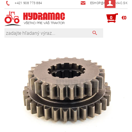
+421 908 773 884
ESHOP@HYDRAMAC.SK
0
€0