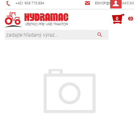
+421 908 773 884
ESHOP@HYDRAMAC.SK
0
€0