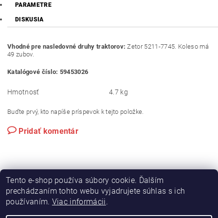
PARAMETRE
DISKUSIA
Vhodné pre nasledovné druhy traktorov:
Zetor 5211-7745. Koleso má
49 zubov.
Katalógové číslo: 59453026
Hmotnosť
4.7 kg
Buďte prvý, kto napíše príspevok k tejto položke.
Pridať komentár
Tento e-shop používa súbory cookie. Ďalším
prechádzaním tohto webu vyjadrujete súhlas s ich
používaním.
Viac informácii
.
|
|
Výroba hydraulických hadíc
Postreky a hnojivá
Hydrostatické riadenie na traktory Zetor