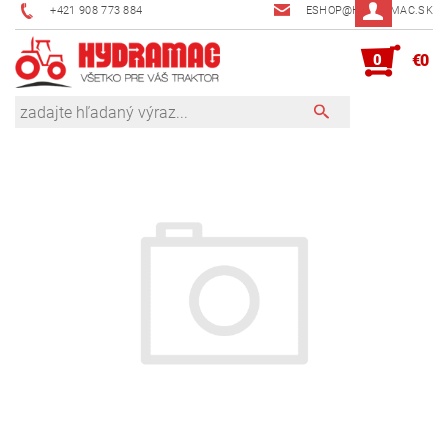
+421 908 773 884
ESHOP@HYDRAMAC.SK
0
€0