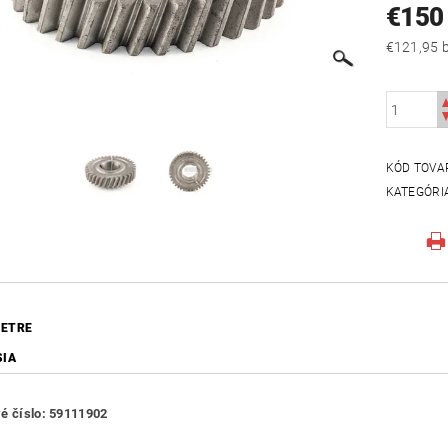
€150
€
KÓD TOVA
KATEGÓRI
ETRE
SIA
é číslo: 59111902