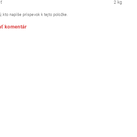
ť
2 kg
, kto napíše príspevok k tejto položke.
ať komentár