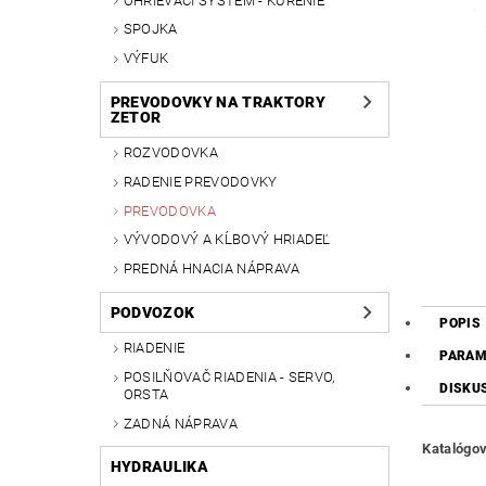
OHRIEVACÍ SYSTÉM - KÚRENIE
SPOJKA
VÝFUK
PREVODOVKY NA TRAKTORY
ZETOR
ROZVODOVKA
RADENIE PREVODOVKY
PREVODOVKA
VÝVODOVÝ A KĹBOVÝ HRIADEĽ
PREDNÁ HNACIA NÁPRAVA
PODVOZOK
POPIS
RIADENIE
PARAM
POSILŇOVAČ RIADENIA - SERVO,
DISKU
ORSTA
ZADNÁ NÁPRAVA
Katalógov
HYDRAULIKA