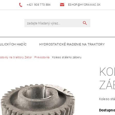
+421 908 773 884
ESHOP@HYDRAMAC.SK
ULICKÝCH HADÍC
HYDROSTATICKÉ RIADENIE NA TRAKTORY
T
odovky na traktory Zetor
AKO NAKUPOVAŤ?
Prevodovka
Koleso stáleho záberu
DÔLEŽITÉ INFORMÁCIE
KO
ZÁ
Koleso stá
Dostupno