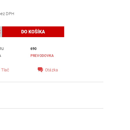
121,95 bez DPH
RU
690
A
PREVODOVKA
Tlač
Otázka