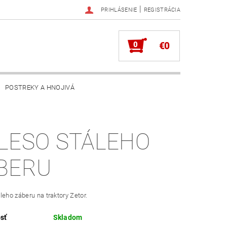
|
PRIHLÁSENIE
REGISTRÁCIA
0
€0
POSTREKY A HNOJIVÁ
LESO STÁLEHO
BERU
leho záberu na traktory Zetor.
sť
Skladom