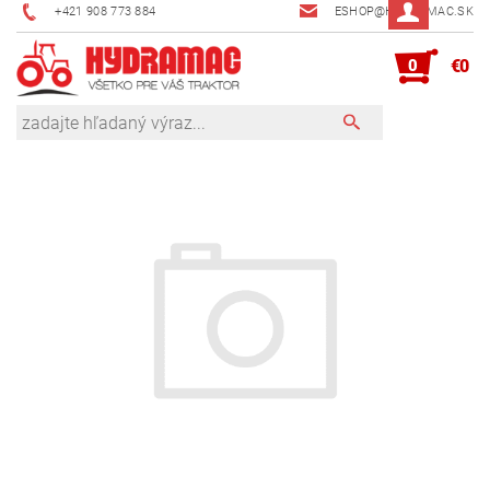
+421 908 773 884
ESHOP@HYDRAMAC.SK
0
€0