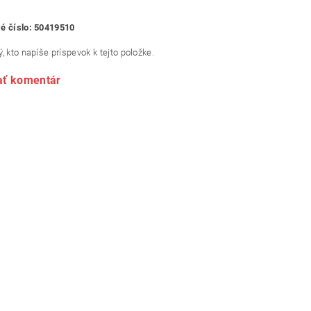
é číslo: 50419510
, kto napíše príspevok k tejto položke.
ať komentár