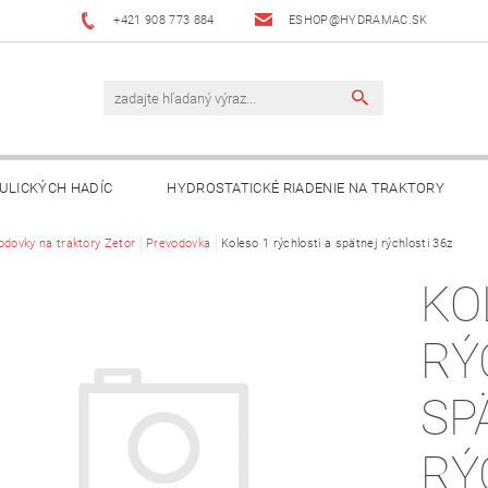
+421 908 773 884
ESHOP@HYDRAMAC.SK
ULICKÝCH HADÍC
HYDROSTATICKÉ RIADENIE NA TRAKTORY
T
odovky na traktory Zetor
AKO NAKUPOVAŤ?
Prevodovka
Koleso 1 rýchlosti a spätnej rýchlosti 36z
DÔLEŽITÉ INFORMÁCIE
KO
RÝ
SP
RÝ