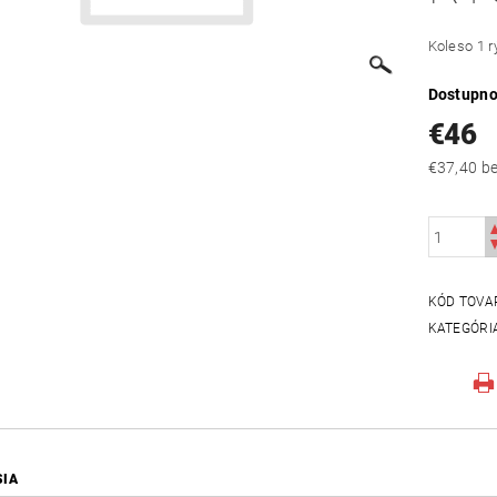
Koleso 1 rý
Dostupno
€46
€37
KÓD TOVA
KATEGÓRI
SIA