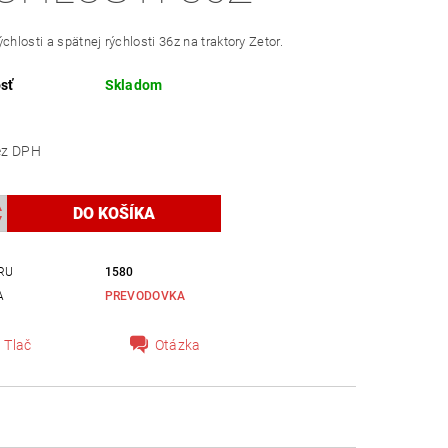
chlosti a spätnej rýchlosti 36z na traktory Zetor.
sť
Skladom
,40 bez DPH
RU
1580
A
PREVODOVKA
Tlač
Otázka