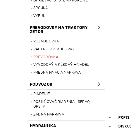
OHRIEVACÍ SYSTÉM - KÚRENIE
SPOJKA
VÝFUK
PREVODOVKY NA TRAKTORY
ZETOR
ROZVODOVKA
RADENIE PREVODOVKY
PREVODOVKA
VÝVODOVÝ A KĹBOVÝ HRIADEĽ
PREDNÁ HNACIA NÁPRAVA
PODVOZOK
RIADENIE
POSILŇOVAČ RIADENIA - SERVO,
ORSTA
ZADNÁ NÁPRAVA
POPIS
HYDRAULIKA
DISKU