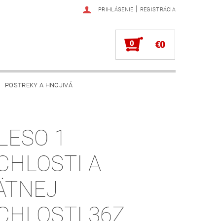
|
PRIHLÁSENIE
REGISTRÁCIA
0
€0
POSTREKY A HNOJIVÁ
LESO 1
CHLOSTI A
ÄTNEJ
CHLOSTI 36Z