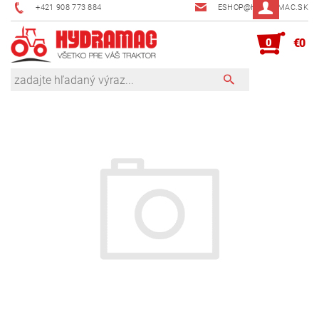
+421 908 773 884
ESHOP@HYDRAMAC.SK
0
€0