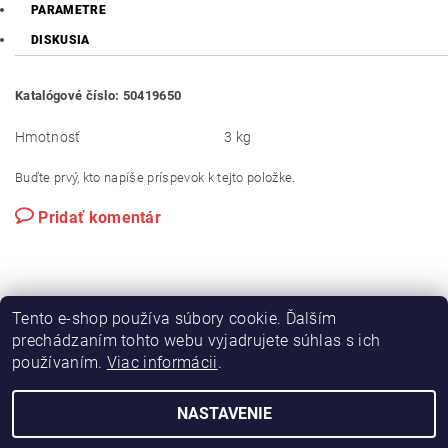
PARAMETRE
DISKUSIA
Katalógové číslo: 50419650
Hmotnosť
3 kg
Buďte prvý, kto napíše príspevok k tejto položke.
Pridať komentár
Tento e-shop používa súbory cookie. Ďalším
prechádzaním tohto webu vyjadrujete súhlas s ich
používaním.
Viac informácii
.
|
|
Výroba hydraulických hadíc
Postreky a hnojivá
Hydrostatické riadenie na traktory Zetor
NASTAVENIE
2026 © Hydramac Lokca - náhradné diely na traktory Zetor, všetky práva vyhradené