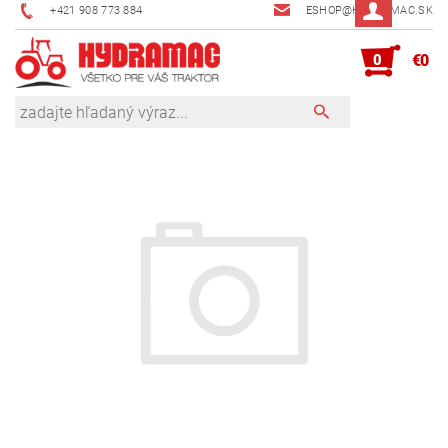
+421 908 773 884
ESHOP@HYDRAMAC.SK
0
€0