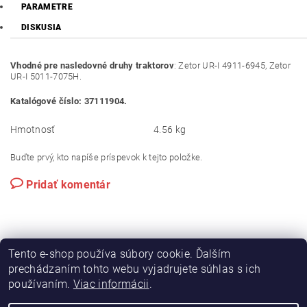
PARAMETRE
DISKUSIA
Vhodné pre nasledovné druhy traktorov
: Zetor UR-I 4911-6945, Zetor
UR-I 5011-7075H.
Katalógové číslo: 37111904.
Hmotnosť
4.56 kg
Buďte prvý, kto napíše príspevok k tejto položke.
Pridať komentár
Tento e-shop používa súbory cookie. Ďalším
prechádzaním tohto webu vyjadrujete súhlas s ich
používaním.
Viac informácii
.
|
|
Výroba hydraulických hadíc
Postreky a hnojivá
Hydrostatické riadenie na traktory Zetor