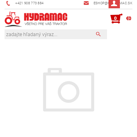
+421 908 773 884
ESHOP@HYDRAMAC.SK
0
€0