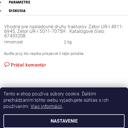
PARAMETRE
DISKUSIA
Vhodné pre nasledovné druhy traktorov: Zetor UR-I 4911-
6945, Zetor UR-I 5011-7075H . Katalógové číslo:
67453208.
Hmotnosť
2 kg
Buďte prvý, kto napíše príspevok k tejto položke.
Pridať komentár
Tento e-shop používa súbory cookie. Ďalším
prechádzaním tohto webu vyjadrujete súhlas s ich
používaním.
Viac informácii
.
|
|
Výroba hydraulických hadíc
Postreky a hnojivá
Hydrostatické riadenie na traktory Zetor
NASTAVENIE