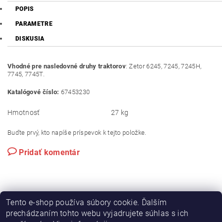
POPIS
PARAMETRE
DISKUSIA
Vhodné pre nasledovné druhy traktorov
: Zetor 6245, 7245, 7245H,
7745, 7745T.
Katalógové číslo:
67453230
Hmotnosť
27 kg
Buďte prvý, kto napíše príspevok k tejto položke.
Pridať komentár
Tento e-shop používa súbory cookie. Ďalším
prechádzaním tohto webu vyjadrujete súhlas s ich