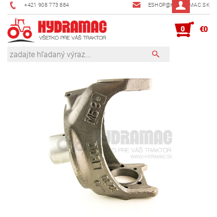
+421 908 773 884
ESHOP@HYDRAMAC.SK
0
€0