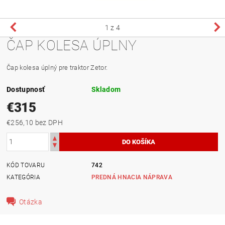
1
z 4
ČAP KOLESA ÚPLNY
Čap kolesa úplný pre traktor Zetor.
Dostupnosť
Skladom
€315
€256,10 bez DPH
KÓD TOVARU
742
KATEGÓRIA
PREDNÁ HNACIA NÁPRAVA
Otázka