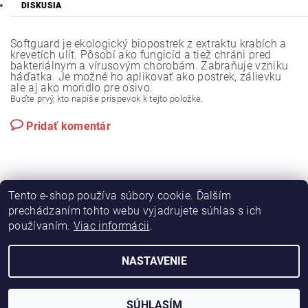
DISKUSIA
Softguard je ekologický biopostrek z extraktu krabích a
krevetích ulít. Pôsobí ako fungicíd a tiež chráni pred
bakteriálnym a vírusovým chorobám. Zabraňuje vzniku
háďatka. Je možné ho aplikovať ako postrek, zálievku
ale aj ako moridlo pre osivo.
Buďte prvý, kto napíše príspevok k tejto položke.
Pridať komentár
Tento e-shop používa súbory cookie. Ďalším
prechádzaním tohto webu vyjadrujete súhlas s ich
používaním.
Viac informácii
.
|
|
Výroba hydraulických hadíc
Postreky a hnojivá
Hydrostatické riadenie na traktory Zetor
NASTAVENIE
2026 © Hydramac Lokca - náhradné diely na traktory Zetor, všetky práva vyhradené
Vytvoril Shoptet
SÚHLASÍM