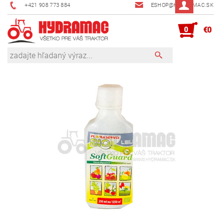
+421 908 773 884
ESHOP@HYDRAMAC.SK
0
€0