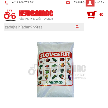
+421 908 773 884
ESHOP@HYDRAMAC.SK
0
€0