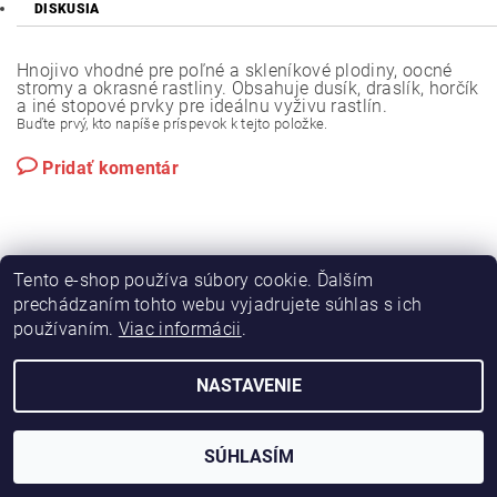
DISKUSIA
Hnojivo vhodné pre poľné a skleníkové plodiny, oocné
stromy a okrasné rastliny. Obsahuje dusík, draslík, horčík
a iné stopové prvky pre ideálnu vyživu rastlín.
Buďte prvý, kto napíše príspevok k tejto položke.
Pridať komentár
Tento e-shop používa súbory cookie. Ďalším
prechádzaním tohto webu vyjadrujete súhlas s ich
používaním.
Viac informácii
.
|
|
Výroba hydraulických hadíc
Postreky a hnojivá
Hydrostatické riadenie na traktory Zetor
NASTAVENIE
2026 © Hydramac Lokca - náhradné diely na traktory Zetor, všetky práva vyhradené
Vytvoril Shoptet
SÚHLASÍM