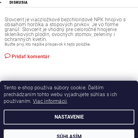
DISKUSIA
Slovcerit je viaczložkové bezchloridové NPK hnojivo s
obsahom horčíka a stopových prvkov. Je vo forme
granúľ. Slovcerit je vhodný pre celoročné hnojenie
skleníkových plodín, ovocných stomov, zeleniny i
ochranných kvetín.
Buďte prvý, kto napíše príspevok k tejto položke.
Pridať komentár
Tento e-shop používa súbory cookie. Ďalším
prechádzaním tohto webu vyjadrujete súhlas s ich
používaním.
Viac informácii
.
|
|
Výroba hydraulických hadíc
Postreky a hnojivá
Hydrostatické riadenie na traktory Zetor
NASTAVENIE
2026 © Hydramac Lokca - náhradné diely na traktory Zetor, všetky práva vyhradené
Vytvoril Shoptet
SÚHLASÍM