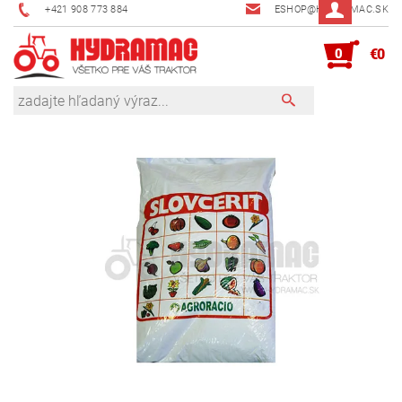
+421 908 773 884
ESHOP@HYDRAMAC.SK
0
€0