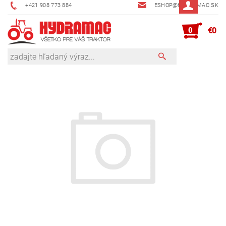
+421 908 773 884
ESHOP@HYDRAMAC.SK
0
€0