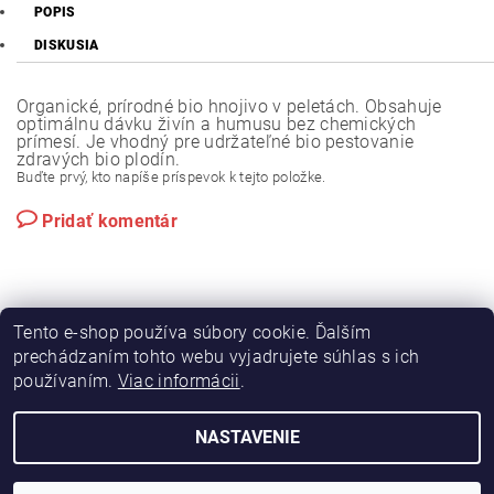
POPIS
DISKUSIA
Organické, prírodné bio hnojivo v peletách. Obsahuje
optimálnu dávku živín a humusu bez chemických
prímesí. Je vhodný pre udržateľné bio pestovanie
zdravých bio plodín.
Buďte prvý, kto napíše príspevok k tejto položke.
Pridať komentár
Tento e-shop používa súbory cookie. Ďalším
prechádzaním tohto webu vyjadrujete súhlas s ich
používaním.
Viac informácii
.
|
|
Výroba hydraulických hadíc
Postreky a hnojivá
Hydrostatické riadenie na traktory Zetor
NASTAVENIE
2026 © Hydramac Lokca - náhradné diely na traktory Zetor, všetky práva vyhradené