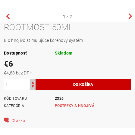
1
z 2
ROOTMOST 50ML
Bio hnojivo stimulujúce koreňový systém
Dostupnosť
Skladom
€6
€4,88 bez DPH
KÓD TOVARU
2326
KATEGÓRIA
POSTREKY A HNOJIVÁ
Otázka