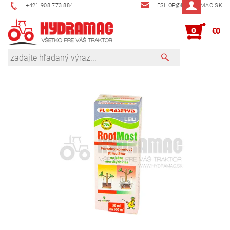
+421 908 773 884
ESHOP@HYDRAMAC.SK
0
€0