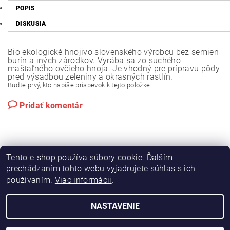
POPIS
DISKUSIA
Bio ekologické hnojivo slovenského výrobcu bez semien
burín a iných zárodkov. Vyrába sa zo suchého
maštaľného ovčieho hnoja. Je vhodný pre prípravu pôdy
pred výsadbou zeleniny a okrasných rastlín.
Buďte prvý, kto napíše príspevok k tejto položke.
Pridať komentár
Tento e-shop používa súbory cookie. Ďalším
prechádzaním tohto webu vyjadrujete súhlas s ich
používaním.
Viac informácii
.
|
|
Výroba hydraulických hadíc
Postreky a hnojivá
Hydrostatické riadenie na traktory Zetor
NASTAVENIE
2026 © Hydramac Lokca - náhradné diely na traktory Zetor, všetky práva vyhradené