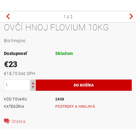
1
z 2
OVČÍ HNOJ FLOVIUM 10KG
Bio hnojivo
Dostupnosť
Skladom
€23
€18,70 bez DPH
KÓD TOVARU
2408
KATEGÓRIA
POSTREKY A HNOJIVÁ
Otázka