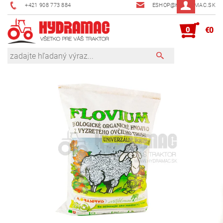
+421 908 773 884
ESHOP@HYDRAMAC.SK
0
€0