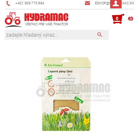
+421 908 773 884
ESHOP@HYDRAMAC.SK
0
€0