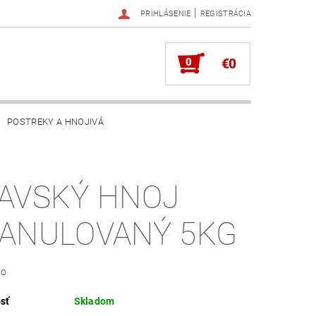
|
PRIHLÁSENIE
REGISTRÁCIA
0
€0
POSTREKY A HNOJIVÁ
AVSKÝ HNOJ
ANULOVANÝ 5KG
vo
sť
Skladom