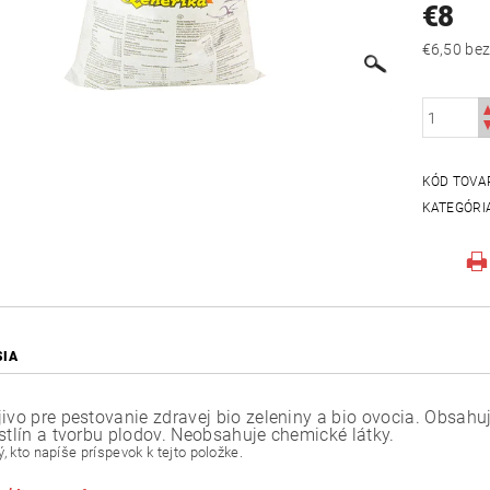
€8
€6,50
KÓD TOVA
KATEGÓRI
SIA
jivo pre pestovanie zdravej bio zeleniny a bio ovocia. Obsa
astlín a tvorbu plodov. Neobsahuje chemické látky.
, kto napíše príspevok k tejto položke.