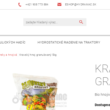
+421 908 773 884
ESHOP@HYDRAMAC.SK
ULICKÝCH HADÍC
HYDROSTATICKÉ RIADENIE NA TRAKTORY
T
reky a hnojivá
AKO NAKUPOVAŤ?
Kravský hnoj granulovaný 5kg
DÔLEŽITÉ INFORMÁCIE
KR
GR
Bio hnoji
Dostupno