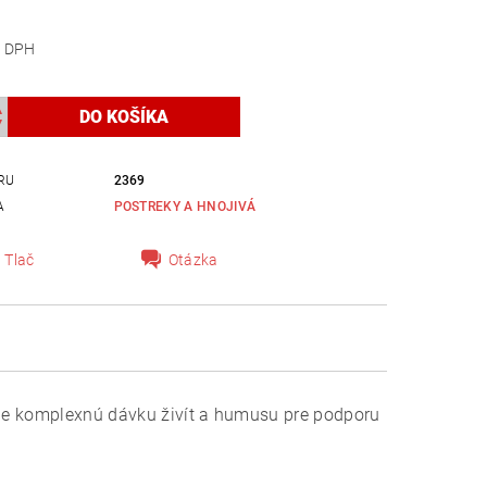
 bez DPH
RU
2369
A
POSTREKY A HNOJIVÁ
Tlač
Otázka
huje komplexnú dávku živít a humusu pre podporu