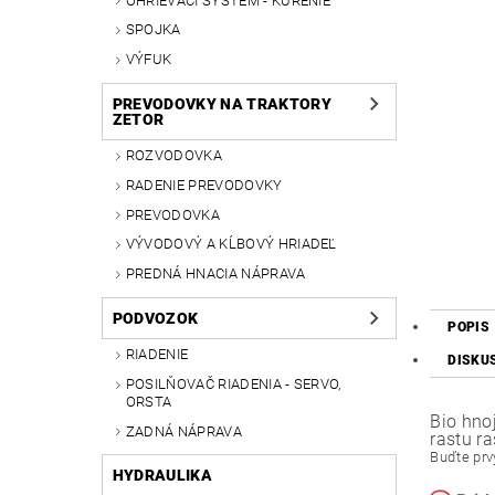
OHRIEVACÍ SYSTÉM - KÚRENIE
SPOJKA
VÝFUK
PREVODOVKY NA TRAKTORY
ZETOR
ROZVODOVKA
RADENIE PREVODOVKY
PREVODOVKA
VÝVODOVÝ A KĹBOVÝ HRIADEĽ
PREDNÁ HNACIA NÁPRAVA
PODVOZOK
POPIS
RIADENIE
DISKU
POSILŇOVAČ RIADENIA - SERVO,
ORSTA
Bio hno
ZADNÁ NÁPRAVA
rastu r
Buďte prvý
HYDRAULIKA