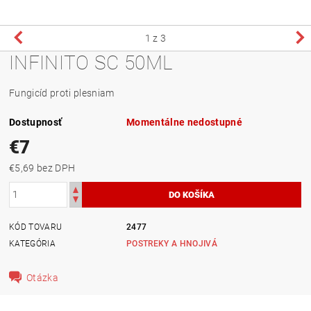
1
z 3
INFINITO SC 50ML
Fungicíd proti plesniam
Dostupnosť
Momentálne nedostupné
€7
€5,69 bez DPH
KÓD TOVARU
2477
KATEGÓRIA
POSTREKY A HNOJIVÁ
Otázka