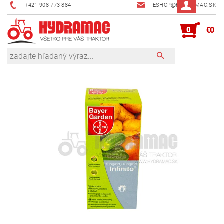
+421 908 773 884
ESHOP@HYDRAMAC.SK
0
€0