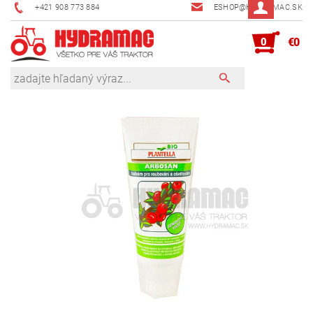
+421 908 773 884
ESHOP@HYDRAMAC.SK
0
€0