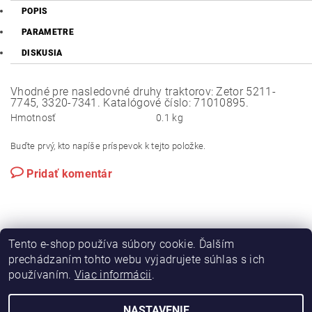
POPIS
PARAMETRE
DISKUSIA
Vhodné pre nasledovné druhy traktorov: Zetor 5211-
7745, 3320-7341. Katalógové číslo: 71010895.
Hmotnosť
0.1 kg
Buďte prvý, kto napíše príspevok k tejto položke.
Pridať komentár
Tento e-shop používa súbory cookie. Ďalším
prechádzaním tohto webu vyjadrujete súhlas s ich
používaním.
Viac informácii
.
|
|
Výroba hydraulických hadíc
Postreky a hnojivá
Hydrostatické riadenie na traktory Zetor
NASTAVENIE