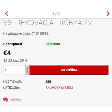
1
z 2
VSTREKOVACIA TRÚBKA 2V
Katalógové číslo: 71010895.
Dostupnosť
Skladom
€4
€3,25 bez DPH
KÓD TOVARU
35B
KATEGÓRIA
PALIVOVÝ SYSTÉM
Otázka