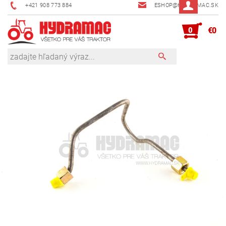
+421 908 773 884
ESHOP@HYDRAMAC.SK
0
€0