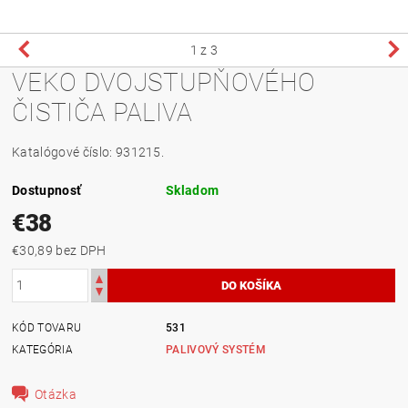
1
z 3
VEKO DVOJSTUPŇOVÉHO
ČISTIČA PALIVA
Katalógové číslo: 931215.
Dostupnosť
Skladom
€38
€30,89 bez DPH
KÓD TOVARU
531
KATEGÓRIA
PALIVOVÝ SYSTÉM
Otázka