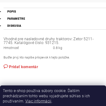
POPIS
PARAMETRE
DISKUSIA
Vhodné pre nasledovné druhy traktorov: Zetor 5211-
7745. Katalógové číslo: 931215.
Hmotnosť
0.8 kg
Buďte prvý, kto napíše príspevok k tejto položke.
Pridať komentár
Tento e-shop používa súbory cookie. Ďalším
prechádzaním tohto webu vyjadrujete súhlas s ich
používaním.
Viac informácii
.
|
|
Výroba hydraulických hadíc
Postreky a hnojivá
Hydrostatické riadenie na traktory Zetor