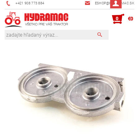
+421 908 773 884
ESHOP@HYDRAMAC.SK
0
€0