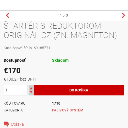
1
z 3
ŠTARTÉR S REDUKTOROM -
ORIGINÁL CZ (ZN. MAGNETON)
Katalógové číslo: 69185771
Dostupnosť
Skladom
€170
€138,21 bez DPH
KÓD TOVARU
1710
KATEGÓRIA
PALIVOVÝ SYSTÉM
Otázka