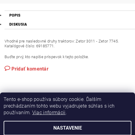
POPIS
DISKUSIA
Vhodné pre nasledovné druhy traktorov: Zetor 3011 - Zetor 7745.
Katalógové číslo: 69185771.
Buďte prvý, kto napíše príspevok k tejto položke.
Pridať komentár
Tento e-shop používa súbory cookie. Ďalším
prechádzaním tohto webu vyjadrujete súhlas s ich
používaním.
Viac informácii
.
|
|
Výroba hydraulických hadíc
Postreky a hnojivá
Hydrostatické riadenie na traktory Zetor
NASTAVENIE