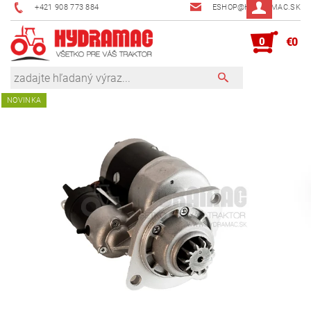
+421 908 773 884
ESHOP@HYDRAMAC.SK
0
€0
NOVINKA