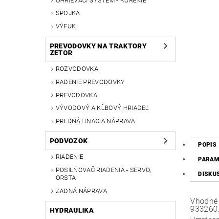
OHRIEVACÍ SYSTÉM - KÚRENIE
SPOJKA
VÝFUK
PREVODOVKY NA TRAKTORY
ZETOR
ROZVODOVKA
RADENIE PREVODOVKY
PREVODOVKA
VÝVODOVÝ A KĹBOVÝ HRIADEĽ
PREDNÁ HNACIA NÁPRAVA
PODVOZOK
POPIS
RIADENIE
PARAM
POSILŇOVAČ RIADENIA - SERVO,
DISKU
ORSTA
ZADNÁ NÁPRAVA
Vhodné 
933260
HYDRAULIKA