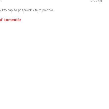
ť
0.05 kg
, kto napíše príspevok k tejto položke.
ať komentár