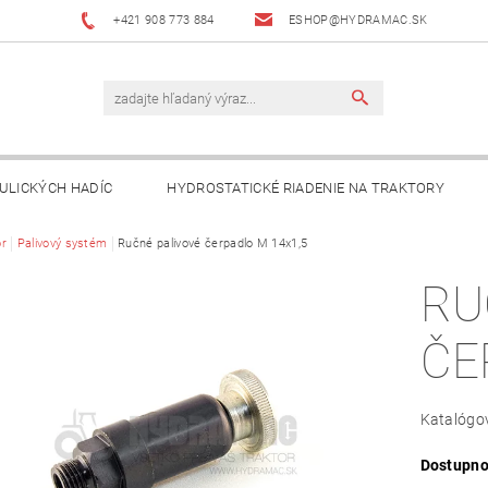
+421 908 773 884
ESHOP@HYDRAMAC.SK
ULICKÝCH HADÍC
HYDROSTATICKÉ RIADENIE NA TRAKTORY
T
r
Palivový systém
AKO NAKUPOVAŤ?
Ručné palivové čerpadlo M 14x1,5
DÔLEŽITÉ INFORMÁCIE
RU
ČE
Katalógov
Dostupno