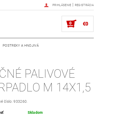
|
PRIHLÁSENIE
REGISTRÁCIA
0
€0
POSTREKY A HNOJIVÁ
ČNÉ PALIVOVÉ
RPADLO M 14X1,5
é číslo: 933260.
sť
Skladom