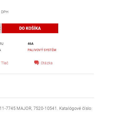
 bez DPH
RU
46A
A
PALIVOVÝ SYSTÉM
Tlač
Otázka
211-7745 MAJOR, 7520-10541. Katalógové číslo: