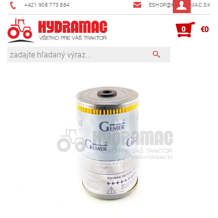
+421 908 773 884
ESHOP@HYDRAMAC.SK
0
€0